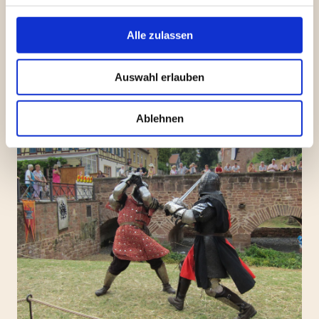
Klingen gekreuzt.
Bei Interesse meldet euch gerne bei
Alle zulassen
1. Vorsitzenden Markus Kraft
(vorstand@mittelalterverein-buedingen.de / 0172
Auswahl erlauben
9351630).
Ablehnen