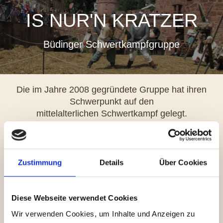
IS NUR'N KRATZER
Büdinger Schwertkampfgruppe
Die im Jahre 2008 gegründete Gruppe hat ihren
Schwerpunkt auf den
mittelalterlichen Schwertkampf gelegt.
Dabei war die Motivation überwiegend in Richtung
Showkampf ausgerichtet,
wobei einige Mitglieder sich ebenso im gerüsteten
Zustimmung
Details
Über Cookies
Vollkontakt erprobten und in der Vergangenheit
den ein oder anderen Turney-Sieg errungen
haben.
Diese Webseite verwendet Cookies
Wir verwenden Cookies, um Inhalte und Anzeigen zu
Um dem interessierten Volke unser Wirken nahe