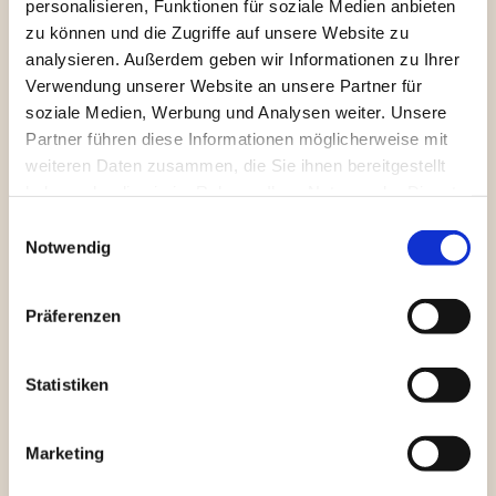
personalisieren, Funktionen für soziale Medien anbieten
zu bringen, findet das Training ab Juli 2026 nun
zu können und die Zugriffe auf unsere Website zu
unter neuer Aussrichtung und Leitung von Trainer
analysieren. Außerdem geben wir Informationen zu Ihrer
Luciano Warlo mit HEMA nach Johannes
Verwendung unserer Website an unsere Partner für
Liechtenauer
wieder statt.
soziale Medien, Werbung und Analysen weiter. Unsere
Partner führen diese Informationen möglicherweise mit
Willst du mit uns die
weiteren Daten zusammen, die Sie ihnen bereitgestellt
haben oder die sie im Rahmen Ihrer Nutzung der Dienste
Klingen kreuzen?
gesammelt haben.
Einwilligungsauswahl
Notwendig
Für Interessenten bieten wir die Möglichkeit sich
bei unseren Übungsabenden unter
Präferenzen
fachkundiger Aufsicht zu erproben.
Für diese Einheiten stehen Equipment vom Verein
Statistiken
bereit und ebenso finden
Schwertkampfseminare in regelmäßien
Abständen statt.
Marketing
Dienstag abends ab 19:00 Uhr werden dort die