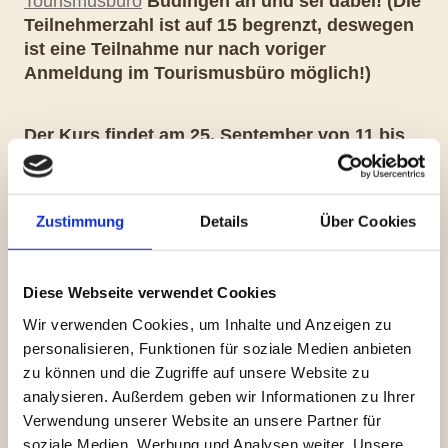
Tourismusbüro
Büdingen an und sei dabei! (Die
Teilnehmerzahl ist auf 15 begrenzt, deswegen
ist eine Teilnahme nur nach voriger
Anmeldung im Tourismusbüro möglich!)
Der Kurs findet am 25. September von 11 bis
13 Uhr auf dem Marktplatz in Büdingen statt.
In der Kursgebühr (10€) sind Getränke und kleine
Snacks enthalten. Ihr solltet Sportkleidung, dicke
Zustimmung
Details
Über Cookies
Handschuhe und natürlich Spaß mitbringen!
Teilnahme ab 18 Jahren oder mit Erlaubnis der
Eltern ab 16 Jahren.
Diese Webseite verwendet Cookies
Es gelten die aktuellen Corona-
Wir verwenden Cookies, um Inhalte und Anzeigen zu
Schutzmaßnahmen.
personalisieren, Funktionen für soziale Medien anbieten
Das Mittelalterfest zu
zu können und die Zugriffe auf unsere Website zu
analysieren. Außerdem geben wir Informationen zu Ihrer
Büdingen
Verwendung unserer Website an unsere Partner für
soziale Medien, Werbung und Analysen weiter. Unsere