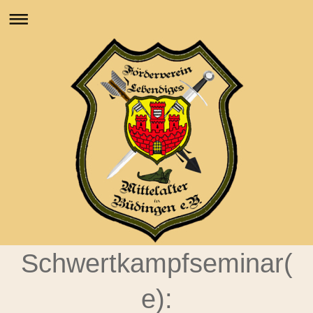
Schwertkampfseminar(
e):