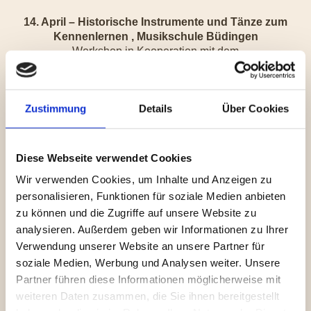
14. April – Historische Instrumente und Tänze zum
Kennenlernen , Musikschule Büdingen
Workshop in Kooperation mit dem
Jugendensemble
Duck and Goose Consorts
Anmeldung unter:
Anmeldeformular
Zustimmung
Details
Über Cookies
30. April – Walpurgisführung und Feier am Bollwerk
mit „LES RENARDS - DIE FÜCHSE" und
Feuershow von "Y DAMHSA DÒITEÁIN"
Diese Webseite verwendet Cookies
Wir verwenden Cookies, um Inhalte und Anzeigen zu
05. Mai - Teilnahme an der Froschparade in
personalisieren, Funktionen für soziale Medien anbieten
Büdingen &
zu können und die Zugriffe auf unsere Website zu
- Mittelalter, Larp und Reenactment Flohmarkt
analysieren. Außerdem geben wir Informationen zu Ihrer
im Hirschgraben in Büdingen mit
Verwendung unserer Website an unsere Partner für
Tanzdarbietung der Danze-Liut
Bogenschießen der Freischützen
soziale Medien, Werbung und Analysen weiter. Unsere
Schwertkampfvorführung
Partner führen diese Informationen möglicherweise mit
weiteren Daten zusammen, die Sie ihnen bereitgestellt