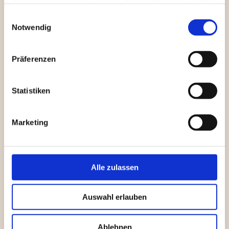
haben oder die sie im Rahmen Ihrer Nutzung der Dienste
18. bis 20 Mai
(Pfingsten) -
Lagern in
Münzenberg
-
das legendäre Mittelalter Spektakulum
gesammelt haben.
Einwilligungsauswahl
Notwendig
12. Juli - Jahreshauptversammlung in Büdingen
Präferenzen
13. Juli - Taverne zur Kulturnacht der Stadt
Büdingen
Statistiken
23. bis 25. August – Lagern in Steinau an der Straße
Marketing
September – Lager „Hohe Strassenfest“ in Diebach
am Haag
Alle zulassen
07. & 08. September - Lager Benefizveranstalltung
Heimatmuseum Hasselroth
Auswahl erlauben
in Kooperation mit der Schwertkampfgruppe
Gelnhausen
Ablehnen